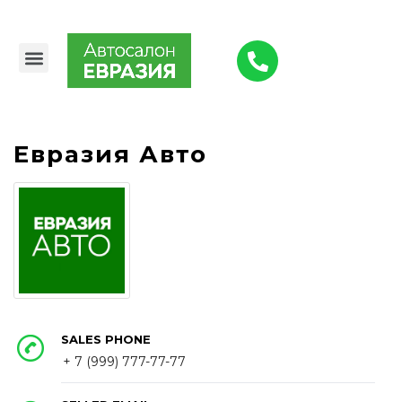
Авто в наличии
Выкуп авто
Малярно-кузовной цех
О компании
Евразия Авто
SALES PHONE
+ 7 (999) 777-77-77