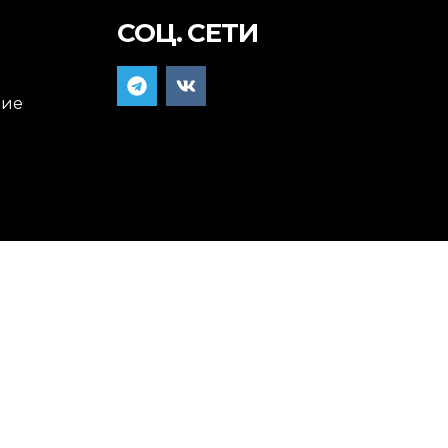
СОЦ. СЕТИ
ние
я