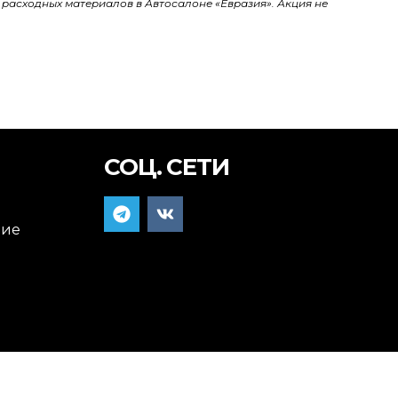
 расходных материалов в Автосалоне «Евразия». Акция не
СОЦ. СЕТИ
ние
я