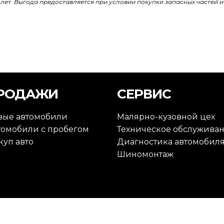
лет. Выгода предоставляется при условии покупки запасных частей и
РОДАЖИ
СЕРВИС
вые автомобили
Малярно-кузовной цех
томобили с пробегом
Техническое обслужива
куп авто
Диагностика автомобил
Шиномонтаж