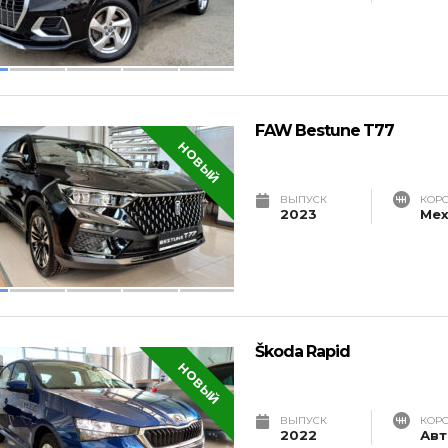
FAW Bestune T77
НОВЫЙ
ВЫПУСК
КОР
2023
Мех
Škoda Rapid
НОВЫЙ
ВЫПУСК
КОР
2022
Авт