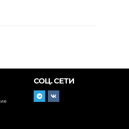
СОЦ. СЕТИ
ние
я