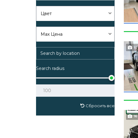
Цвет
Max Цена
10
Search radius
Сбросить все
16