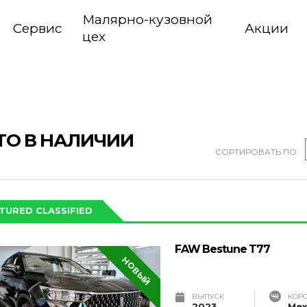
Малярно-кузовной
Сервис
Акции
цех
ТО В НАЛИЧИИ
СОРТИРОВАТЬ ПО:
TURED CLASSIFIED
FAW Bestune T77
НОВЫЙ
ВЫПУСК
КОР
2023
Мех