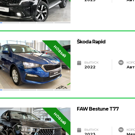
Škoda Rapid
НОВЫЙ
ВЫПУСК
КОР
2022
Авт
FAW Bestune T77
НОВЫЙ
ВЫПУСК
КОР
2023
Мех