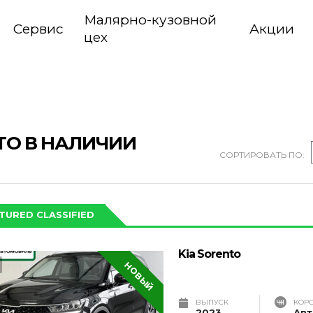
Малярно-кузовной
Сервис
Акции
цех
ТО В НАЛИЧИИ
СОРТИРОВАТЬ ПО:
TURED CLASSIFIED
Kia Sorento
НОВЫЙ
ВЫПУСК
КОР
2023
Авт