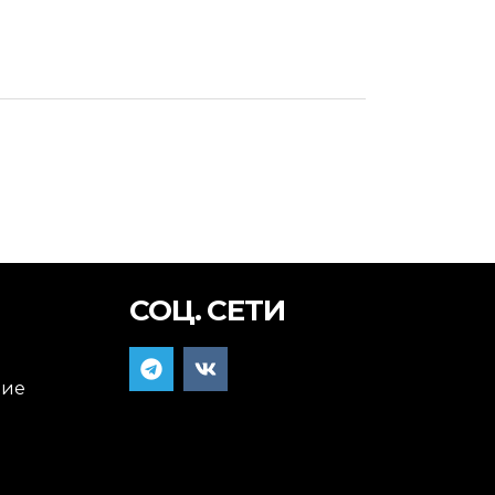
СОЦ. СЕТИ
ние
я