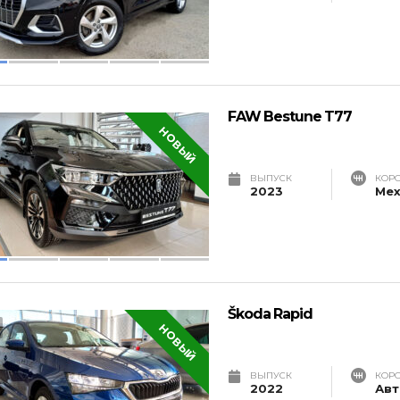
FAW Bestune T77
НОВЫЙ
ВЫПУСК
КОР
2023
Мех
Škoda Rapid
НОВЫЙ
ВЫПУСК
КОР
2022
Авт