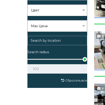
Цвет
Max Цена
10
Search radius
Сбросить все
9