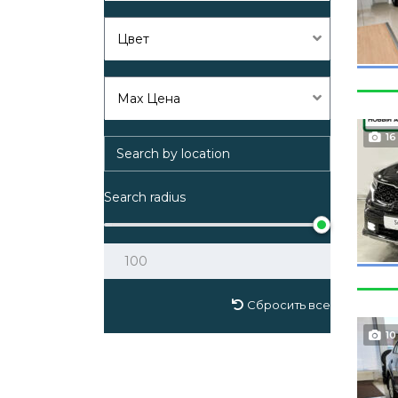
Цвет
Max Цена
16
Search radius
Сбросить все
10