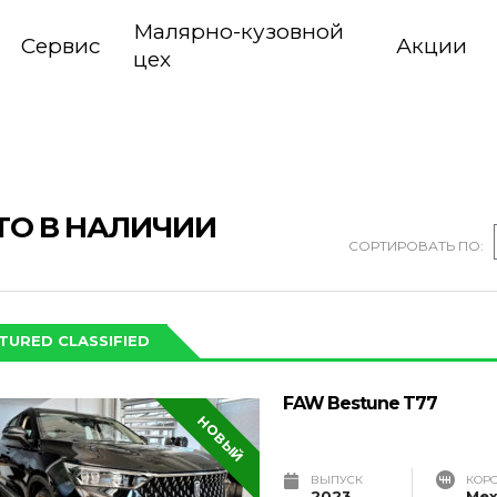
Малярно-кузовной
Сервис
Акции
цех
ТО В НАЛИЧИИ
СОРТИРОВАТЬ ПО:
TURED CLASSIFIED
FAW Bestune T77
НОВЫЙ
ВЫПУСК
КОР
2023
Мех