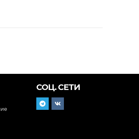
СОЦ. СЕТИ
ние
я