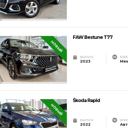
FAW Bestune T77
НОВЫЙ
ВЫПУСК
КОР
2023
Мех
Škoda Rapid
НОВЫЙ
ВЫПУСК
КОР
2022
Авт